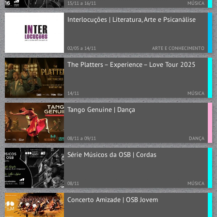
15/11 a 16/11
MÚSICA
Interlocuções | Literatura, Arte e Psicanálise
02/05 a 14/11
ARTE E CONHECIMENTO
The Platters – Experience – Love Tour 2025
14/11
MÚSICA
Tango Genuine | Dança
08/11 a 09/11
DANÇA
Série Músicos da OSB | Cordas
08/11
MÚSICA
Concerto Amizade | OSB Jovem