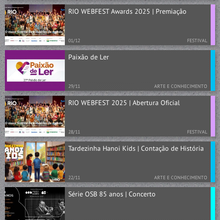
RIO WEBFEST Awards 2025 | Premiação
01/12
FESTIVAL
Paixão de Ler
29/11
ARTE E CONHECIMENTO
RIO WEBFEST 2025 | Abertura Oficial
28/11
FESTIVAL
Tardezinha Hanoi Kids | Contação de História
22/11
ARTE E CONHECIMENTO
Série OSB 85 anos | Concerto