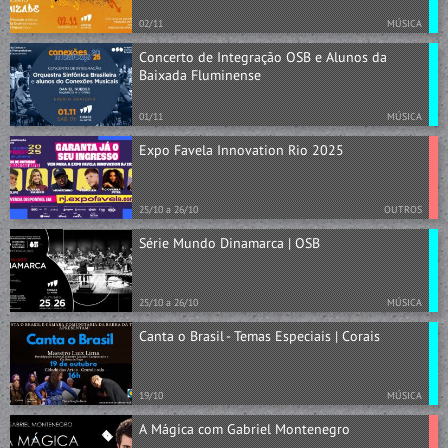
02/11
MÚSICA
Concerto de Integração OSB e Alunos da
Baixada Fluminense
01/11
MÚSICA
Expo Favela Innovation Rio 2025
25/10 a 26/10
OUTROS
Série Mundo Dinamarca | OSB
25/10 a 26/10
MÚSICA
Canta o Brasil - Temas Especiais | Corais
19/10
MÚSICA
A Mágica com Gabriel Montenegro