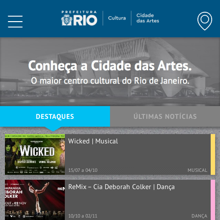
HOME
INSTITUCIONAL
PROGRAMAÇÃO
ARTE E CONHECIMENTO
NOTÍCIAS
DESTAQUES
ÚLTIMAS NOTÍCIAS
MEMÓRIA
Wicked | Musical
VISITE
15/07 a 04/10
MUSICAL
ReMix – Cia Deborah Colker | Dança
CONTATO
10/10 a 02/11
DANÇA