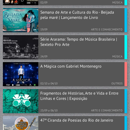
02/09
MÚSICA
Semana de Arte e Cultura do Rio - Beijada
pela maré | Lançamento de Livro
19/09
ARTE E CONHECIMENTO
Série Ararama: Tempo de Música Brasileira |
Sexteto Pro Arte
24/09
MÚSICA
A Mágica com Gabriel Montenegro
02/10 a 04/10
OUTROS
Fragmentos de Histórias, Arte e Vida e Entre
Linhas e Cores | Exposição
23/09 a 06/10
ARTE E CONHECIMENTO
47ª Ciranda de Poesias do Rio de Janeiro