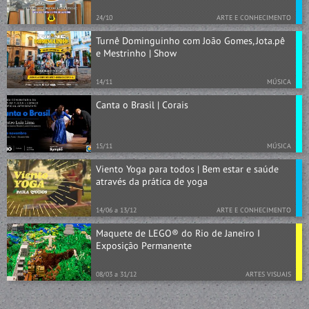
24/10
ARTE E CONHECIMENTO
Turnê Dominguinho com João Gomes, Jota.pê
e Mestrinho | Show
14/11
MÚSICA
Canta o Brasil | Corais
15/11
MÚSICA
Viento Yoga para todos | Bem estar e saúde
através da prática de yoga
14/06 a 13/12
ARTE E CONHECIMENTO
Maquete de LEGO® do Rio de Janeiro I
Exposição Permanente
08/03 a 31/12
ARTES VISUAIS