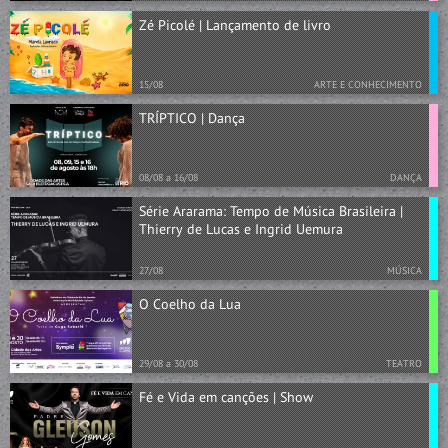
Zé Picolé | Lançamento de livro
15/08
ARTE E CONHECIMENTO
TRÍPTICO | Dança
08/08 a 16/08
DANÇA
Série Ararama: Tempo de Música Brasileira |
Thierry de Lucas e Ingrid Uemura
27/08
MÚSICA
O Coelho da Lua
29/08 a 30/08
TEATRO
Fé e Vida em canções | Show