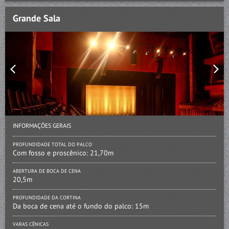
Grande Sala
INFORMAÇÕES GERAIS
PROFUNDIDADE TOTAL DO PALCO
Com fosso e proscênico: 21,70m
ABERTURA DE BOCA DE CENA
20,5m
PROFUNDIDADE DA CORTINA
Da boca de cena até o fundo do palco: 15m
VARAS CÊNICAS