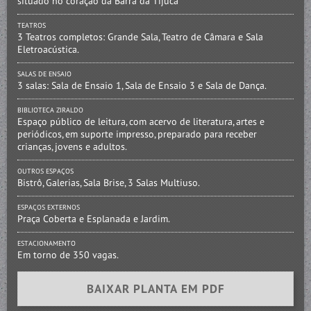
situado no coração da Barra da Tijuca
VISITE
TEATROS
3 Teatros completos: Grande Sala, Teatro de Câmara e Sala
Eletroacústica.
CONTATO
SALAS DE ENSAIO
3 salas: Sala de Ensaio 1, Sala de Ensaio 3 e Sala de Dança.
BIBLIOTECA ZIRALDO
Espaço público de leitura, com acervo de literatura, artes e
periódicos, em suporte impresso, preparado para receber
crianças, jovens e adultos.
OUTROS ESPAÇOS
Bistrô, Galerias, Sala Brise, 3 Salas Multiuso.
ESPAÇOS EXTERNOS
Praça Coberta e Esplanada e Jardim.
ESTACIONAMENTO
Em torno de 350 vagas.
BAIXAR PLANTA EM PDF