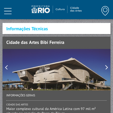
HOME
INSTITUCIONAL
Informações Técnicas
CIDADE DAS ARTES
Cidade das Artes Bibi Ferreira
A ESTRUTURA
INFORMAÇÕES TÉCNICAS
PROGRAMAÇÃO
ARTE E CONHECIMENTO
INFORMAÇÕES GERAIS
NOTÍCIAS
CIDADE DAS ARTES
Maior complexo cultural da América Latina com 97 mil m²
MEMÓRIA