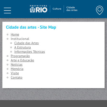
HOME
INSTITUCIONAL
Cidade das artes - Site Map
PROGRAMAÇÃO
Home
Institucional
ARTE E CONHECIMENTO
Cidade das Artes
A Estrutura
Informações Técnicas
NOTÍCIAS
Programação
Arte e Educação
Notícias
MEMÓRIA
Memória
Visite
Contato
VISITE
CONTATO