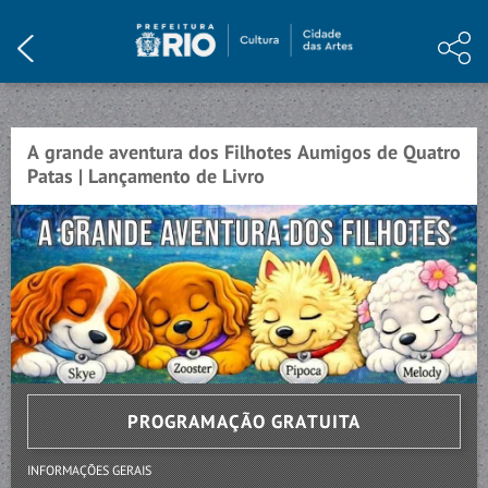
HOME
INSTITUCIONAL
PROGRAMAÇÃO
A grande aventura dos Filhotes Aumigos de Quatro
EVENTO ENCERRADO
Patas | Lançamento de Livro
ARTE E CONHECIMENTO
NOTÍCIAS
MEMÓRIA
VISITE
CONTATO
PROGRAMAÇÃO GRATUITA
INFORMAÇÕES GERAIS