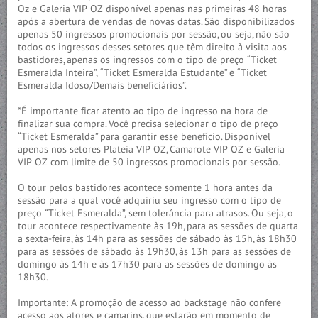
Oz e Galeria VIP OZ disponível apenas nas primeiras 48 horas
após a abertura de vendas de novas datas. São disponibilizados
apenas 50 ingressos promocionais por sessão, ou seja, não são
todos os ingressos desses setores que têm direito à visita aos
bastidores, apenas os ingressos com o tipo de preço “Ticket
Esmeralda Inteira”, “Ticket Esmeralda Estudante” e “Ticket
Esmeralda Idoso/Demais beneficiários”.
*É importante ficar atento ao tipo de ingresso na hora de
finalizar sua compra. Você precisa selecionar o tipo de preço
“Ticket Esmeralda” para garantir esse benefício. Disponível
apenas nos setores Plateia VIP OZ, Camarote VIP OZ e Galeria
VIP OZ com limite de 50 ingressos promocionais por sessão.
O tour pelos bastidores acontece somente 1 hora antes da
sessão para a qual você adquiriu seu ingresso com o tipo de
preço “Ticket Esmeralda”, sem tolerância para atrasos. Ou seja, o
tour acontece respectivamente às 19h, para as sessões de quarta
a sexta-feira, às 14h para as sessões de sábado às 15h, às 18h30
para as sessões de sábado às 19h30, às 13h para as sessões de
domingo às 14h e às 17h30 para as sessões de domingo às
18h30.
Importante: A promoção de acesso ao backstage não confere
acesso aos atores e camarins, que estarão em momento de