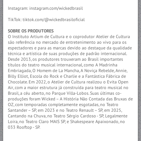
Instagram: instagram.com/wickedbrasil
TikTok: tiktok.com/@wickedbrasiloficial
SOBRE OS PRODUTORES
O Instituto Artium de Cultura e o coprodutor Atelier de Cultura
são referência no mercado de entretenimento ao vivo para os
espectadores e para as marcas devido ao destaque da qualidade
técnica e artística de suas produções de padrão internacional.
Desde 2013, os produtores trouxeram ao Brasil importantes
títulos do teatro musical internacional, como A Madrinha
Embriagada, O Homem de La Mancha, A Noviça Rebelde, Annie,
Billy Elliot, Escola do Rock e Charlie e a Fantástica Fábrica de
Chocolate. Em 2022, o Atelier de Cultura realizou o Evita Open
Air, com a maior estrutura já construída para teatro musical no
Brasil, a céu aberto, no Parque Villa-Lobos. Suas últimas co-
produções foram Wicked – A História Não Contada das Bruxas de
OZ, com temporadas completamente esgotadas, no Teatro
Santander – SP, em 2023 e no Teatro Renault – SP, em 2025,
Cantando na Chuva, no Teatro Sérgio Cardoso - SP, Legalmente
Loira, no Teatro Claro MAIS SP, e Shakespeare Apaixonado, no
033 Rooftop - SP.