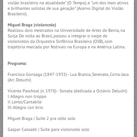
violão brasileiro na atualidade” (O Tempo), e “um dos mais ativos
e brilhantes solistas de sua geração” (Acervo Digital do Violão
Brasileiro).
Miguel Braga (violoncelo)
Realizou dois mestrados na Universidade de Artes de Berna, na
Suíça. De volta ao Brasil, passou a integrar o naipe de
violoncelos da Orquestra Sinfônica Brasileira (OSB), com
trajetória marcada por festivais na Europa e na América Latina.
Programa:
Francisca Gonzaga (1847-1935) - Lua Branca, Serenata, Corta-Jaca
(Arr. Deluchi)
Vicente Paschoal (n. 1970) - Sonata (dedicada a Octávio Deluchi)
I. Allegro non troppo
II. Lento/Cantabile
III. Allegro con brio
Miguel Braga | Suite 2 pra cello solo
Gaspar Cassadó | Suite para violoncelo solo