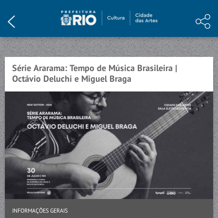
HOME
INSTITUCIONAL
PROGRAMAÇÃO
Série Ararama: Tempo de Música Brasileira |
EVENTO ENCERRADO
Octávio Deluchi e Miguel Braga
ARTE E CONHECIMENTO
NOTÍCIAS
MEMÓRIA
VISITE
CONTATO
INFORMAÇÕES GERAIS