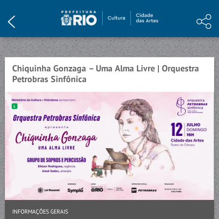
HOME
INSTITUCIONAL
PROGRAMAÇÃO
Chiquinha Gonzaga – Uma Alma Livre | Orquestra
EVENTO ENCERRADO
Petrobras Sinfônica
ARTE E CONHECIMENTO
NOTÍCIAS
MEMÓRIA
VISITE
CONTATO
INFORMAÇÕES GERAIS