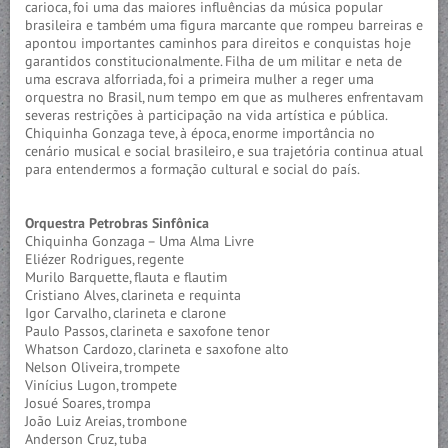
carioca, foi uma das maiores influências da música popular
brasileira e também uma figura marcante que rompeu barreiras e
apontou importantes caminhos para direitos e conquistas hoje
garantidos constitucionalmente. Filha de um militar e neta de
uma escrava alforriada, foi a primeira mulher a reger uma
orquestra no Brasil, num tempo em que as mulheres enfrentavam
severas restrições à participação na vida artística e pública.
Chiquinha Gonzaga teve, à época, enorme importância no
cenário musical e social brasileiro, e sua trajetória continua atual
para entendermos a formação cultural e social do país.
Orquestra Petrobras Sinfônica
Chiquinha Gonzaga – Uma Alma Livre
Eliézer Rodrigues, regente
Murilo Barquette, flauta e flautim
Cristiano Alves, clarineta e requinta
Igor Carvalho, clarineta e clarone
Paulo Passos, clarineta e saxofone tenor
Whatson Cardozo, clarineta e saxofone alto
Nelson Oliveira, trompete
Vinícius Lugon, trompete
Josué Soares, trompa
João Luiz Areias, trombone
Anderson Cruz, tuba