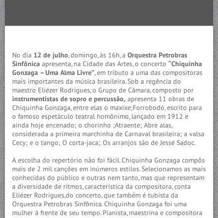
No dia
12 de julho
, domingo, às 16h, a
Orquestra Petrobras
Sinfônica
apresenta, na Cidade das Artes, o concerto
“Chiquinha
Gonzaga – Uma Alma Livre”
, em tributo a uma das compositoras
mais importantes da música brasileira. Sob a regência do
maestro Eliézer Rodrigues, o Grupo de Câmara, composto por
instrumentistas de sopro e percussão,
apresenta 11 obras de
Chiquinha Gonzaga, entre elas o maxixe;Forrobodó, escrito para
o famoso espetáculo teatral homônimo, lançado em 1912 e
ainda hoje encenado; o chorinho ;Atraente; Abre alas,
considerada a primeira marchinha de Carnaval brasileira; a valsa
Cecy; e o tango; O corta-jaca;. Os arranjos são de Jessé Sadoc.
A escolha do repertório não foi fácil. Chiquinha Gonzaga compôs
mais de 2 mil canções em inúmeros estilos. Selecionamos as mais
conhecidas do público e outras nem tanto, mas que representam
a diversidade de ritmos, característica da compositora, conta
Eliézer Rodrigues,do concerto, que também é tubista da
Orquestra Petrobras Sinfônica. Chiquinha Gonzaga foi uma
mulher à frente de seu tempo. Pianista, maestrina e compositora