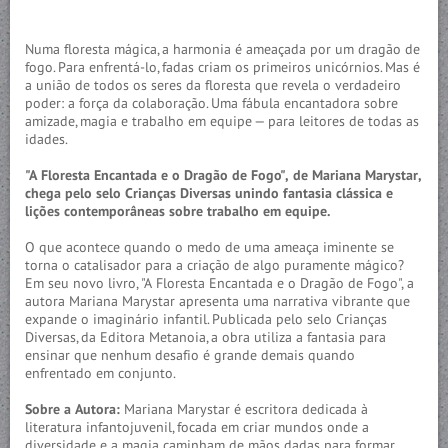
Numa floresta mágica, a harmonia é ameaçada por um dragão de
fogo. Para enfrentá-lo, fadas criam os primeiros unicórnios. Mas é
a união de todos os seres da floresta que revela o verdadeiro
poder: a força da colaboração. Uma fábula encantadora sobre
amizade, magia e trabalho em equipe — para leitores de todas as
idades.
"A Floresta Encantada e o Dragão de Fogo", de Mariana Marystar,
chega pelo selo Crianças Diversas unindo fantasia clássica e
lições contemporâneas sobre trabalho em equipe.
O que acontece quando o medo de uma ameaça iminente se
torna o catalisador para a criação de algo puramente mágico?
Em seu novo livro, "A Floresta Encantada e o Dragão de Fogo", a
autora Mariana Marystar apresenta uma narrativa vibrante que
expande o imaginário infantil. Publicada pelo selo Crianças
Diversas, da Editora Metanoia, a obra utiliza a fantasia para
ensinar que nenhum desafio é grande demais quando
enfrentado em conjunto.
Sobre a Autora:
Mariana Marystar é escritora dedicada à
literatura infantojuvenil, focada em criar mundos onde a
diversidade e a magia caminham de mãos dadas para formar