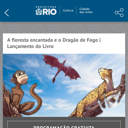
HOME
INSTITUCIONAL
PROGRAMAÇÃO
A floresta encantada e o Dragão de Fogo |
EVENTO ENCERRADO
Lançamento do Livro
ARTE E CONHECIMENTO
NOTÍCIAS
MEMÓRIA
VISITE
CONTATO