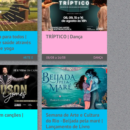
 para todos |
TRÍPTICO | Dança
e saúde através
de yoga
ARTE E
08/08 a 16/08
DANÇA
CONHECIMENTO
Tríptico – Encontro de Cias. de
Dança Contemporânea retorna
s: ● Iniciaremos
à Cidade das Artes com quatro
e apresentação,
apresentações e programação
sentarei e
dividida em dois finais de
 objetivos da aula
semana A dança...
riarei um ambiente
eceptivo para...
[+] SAIBA MAIS
m canções |
Semana de Arte e Cultura
do Rio - Beijada pela maré |
Lançamento de Livro