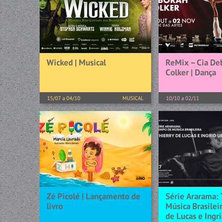
Wicked | Musical
ReMix – Cia De
Colker | Dança
15/07 a 04/10
MUSICAL
10/10 a 02/11
Ministério da Cultura apresenta
Com uma trajetóri
WICKED - O MUSICAL WICKED:
sua terceira década
O MAIOR FENÔMENO DO
Dança Deborah Co
TEATRO MUSICAL CHEGA PELA
apresenta, em 2026
PRIMEIRA VEZ AO RIO
espetáculo Remix,
Ingressos podem ser...
celebração de sua h
[+] SAIBA MAIS
[+] SAIBA MAIS
Zé Picolé | Lançamento de
Série Ararama:
livro
Música Brasileir
de Lucas e Ingr