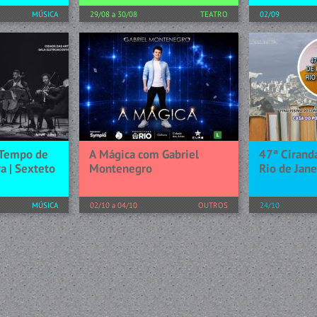
MÚSICA
29/08 a 30/08
TEATRO
02/09
o, o cenário
A peça conta a história de Suki,
Padre Gleuso
Janeiro
um jovem coelho muito
uma noite esp
concerto da
inteligente, que para realizar o
música e emo
6 da Século
sonho de tornar-se um
contará com 
 residência,
astronauta, contará com a ajuda
especiais de 
 da Série...
de seu melhor amigo Flecha...
Adriana Aryde
[+] SAIBA MAIS
[+] SAIBA MAIS
 Tempo de
A Mágica com Gabriel
47ª Cirand
a | Sexteto
Montenegro
Rio de Jane
MÚSICA
02/10 a 04/10
OUTROS
24/10
mbro, o
Prepare-se para viver o
o Rio de
impossível! Você já imaginou
Celebração a
uarto
voar, ler pensamentos ou até se
Aniversário 
orada de
teletransportar diante dos seus
do Poeta do R
0 Records em
próprios olhos? Chegou a hora
sarau com poe
 a...
de transformar o impossível...
concurso de 
convidados. R
[+] SAIBA MAIS