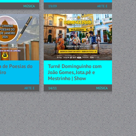
MÚSICA
19/09
ARTE E
CONHECIMENTO
n Gomes, trará
ecial de fé,
Nina Meireles sempre sentiu
ção. O show
que não se encaixava muito
as participações
bem, o diagnóstico tardio de
Celina Borges,
autismo somente deu nome a
s, Milena e...
esse sentimento. Após uma
séria crise de saúde mental, a...
[+] SAIBA MAIS
a de Poesias do
Turnê Dominguinho com
iro
João Gomes, Jota.pê e
Mestrinho | Show
ARTE E
14/11
MÚSICA
CONHECIMENTO
Após sucesso global, João
Gomes, Jota.pê e Mestrinho
o Dia do Poeta,
anunciam chegada da turnê
de 36 anos da Casa
“Dominguinho” ao Rio de
io de Janeiro,
Janeiro Depois de conquistar o
tas finalistas do
Brasil e alcançar o mundo...
poemas e artistas
ecital com...
[+] SAIBA MAIS