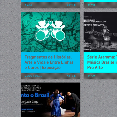
15/08
ARTE E
27/08
CONHECIMENTO
No dia 27 de agost
musical do Rio de 
SOBRE O LIVRO Samuel adora
recebe o terceiro 
praia, sol e picolés – e gosta
temporada de 202
tanto, mas tanto, que, num
30 Records em sua
passeio mágico e divertido,
com a apresentação
acaba se transformando em um
picolé de verdade! Em meio a...
[+] SAIBA MAIS
[+] SAIBA MAIS
Fragmentos de Histórias,
Série Ararama:
Arte e Vida e Entre Linhas
Música Brasileir
e Cores | Exposição
Pro Arte
23/09 a 06/10
ARTE E
24/09
CONHECIMENTO
No dia 24 de sete
cenário musical d
Exposição Fragmentos de
Janeiro recebe o q
Histórias, Arte e Vida e Entre
concerto da temp
Linhas e Cores. Um diálogo
2026 da Século 3
entre Beatriz Milhazes, Adriana
sua residência, com
Varejão e Rosana Paulino A
exposição de Artes Visuais...
[+] SAIBA MAIS