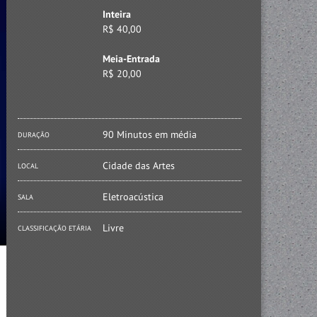
Inteira
R$ 40,00
Meia-Entrada
R$ 20,00
90 Minutos em média
DURAÇÃO
Cidade das Artes
LOCAL
Eletroacústica
SALA
Livre
CLASSIFICAÇÃO ETÁRIA