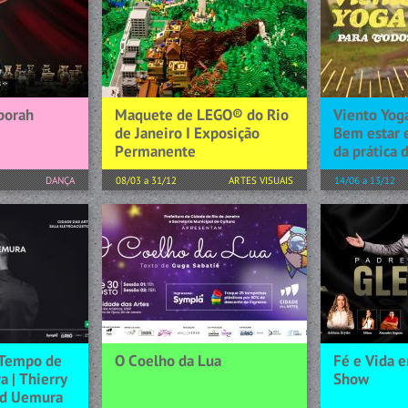
borah
Maquete de LEGO® do Rio
Viento Yoga
de Janeiro I Exposição
Bem estar 
Permanente
da prática 
DANÇA
08/03 a 31/12
ARTES VISUAIS
14/06 a 13/12
a que alcança
LEGO® doa ao Rio de Janeiro a
, a Cia de
maquete feita com 947 mil
1. Boas-vinda
lker
peças A maquete do Rio de
com uma brev
, o
Janeiro feita totalmente em
onde me apre
 uma
LEGO foi construída para
explicarei os
istória e...
homenagear de forma criativa...
de yoga. ● C
acolhedor e r
[+] SAIBA MAIS
[+] SAIBA MAIS
 Tempo de
O Coelho da Lua
Fé e Vida e
a | Thierry
Show
id Uemura