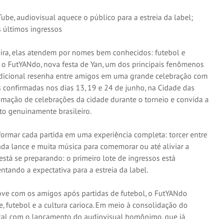
be, audiovisual aquece o público para a estreia da label;
s últimos ingressos
ira, elas atendem por nomes bem conhecidos: futebol e
 o FutYANdo, nova festa de Yan, um dos principais fenômenos
adicional resenha entre amigos em uma grande celebração com
confirmadas nos dias 13, 19 e 24 de junho, na Cidade das
gramação de celebrações da cidade durante o torneio e convida a
to genuinamente brasileiro.
sformar cada partida em uma experiência completa: torcer entre
da lance e muita música para comemorar ou até aliviar a
stá se preparando: o primeiro lote de ingressos está
ntando a expectativa para a estreia da label.
ve com os amigos após partidas de futebol, o FutYANdo
, futebol e a cultura carioca. Em meio à consolidação do
cal com o lançamento do audiovisual homônimo, que já