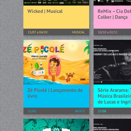
Wicked | Musical
ReMix – Cia De
Colker | Dança
15/07 a 04/10
MUSICAL
10/10 a 02/11
Ministério da Cultura apresenta
Com uma trajetóri
WICKED - O MUSICAL WICKED:
sua terceira década
O MAIOR FENÔMENO DO
Dança Deborah Co
TEATRO MUSICAL CHEGA PELA
apresenta, em 2026
PRIMEIRA VEZ AO RIO
espetáculo Remix,
Ingressos podem ser...
celebração de sua h
[+] SAIBA MAIS
[+] SAIBA MAIS
Zé Picolé | Lançamento de
Série Ararama:
livro
Música Brasileir
de Lucas e Ingr
15/08
ARTE E
27/08
CONHECIMENTO
No dia 27 de agost
musical do Rio de 
SOBRE O LIVRO Samuel adora