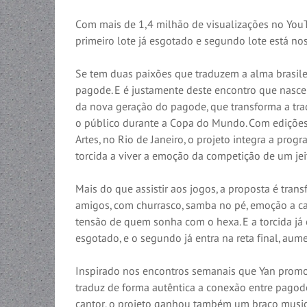
Com mais de 1,4 milhão de visualizações no YouTu
primeiro lote já esgotado e segundo lote está no
Se tem duas paixões que traduzem a alma brasile
pagode. E é justamente deste encontro que nasce
da nova geração do pagode, que transforma a tr
o público durante a Copa do Mundo. Com edições 
Artes, no Rio de Janeiro, o projeto integra a pro
torcida a viver a emoção da competição de um jei
Mais do que assistir aos jogos, a proposta é tran
amigos, com churrasco, samba no pé, emoção a ca
tensão de quem sonha com o hexa. E a torcida já e
esgotado, e o segundo já entra na reta final, aume
Inspirado nos encontros semanais que Yan promo
traduz de forma autêntica a conexão entre pagode
cantor, o projeto ganhou também um braço musi