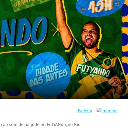
Tweetar
do ao som de pagode no FutYANdo, no Rio