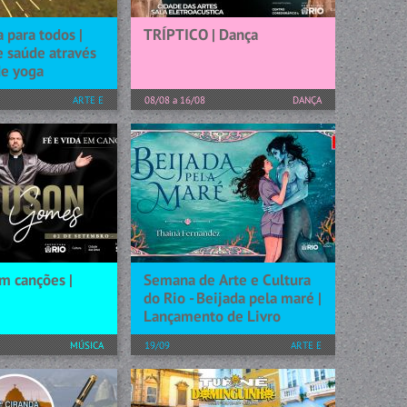
 para todos |
TRÍPTICO | Dança
e saúde através
de yoga
ARTE E
08/08 a 16/08
DANÇA
CONHECIMENTO
Tríptico – Encontro de Cias. de
Dança Contemporânea retorna
s: ● Iniciaremos
à Cidade das Artes com quatro
e apresentação,
apresentações e programação
sentarei e
dividida em dois finais de
 objetivos da aula
semana A dança...
riarei um ambiente
eceptivo para...
[+] SAIBA MAIS
m canções |
Semana de Arte e Cultura
do Rio - Beijada pela maré |
Lançamento de Livro
MÚSICA
19/09
ARTE E
CONHECIMENTO
n Gomes, trará
ecial de fé,
Nina Meireles sempre sentiu