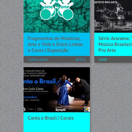
recebe o terceiro 
praia, sol e picolés – e gosta
temporada de 202
tanto, mas tanto, que, num
30 Records em sua
passeio mágico e divertido,
com a apresentação
acaba se transformando em um
picolé de verdade! Em meio a...
[+] SAIBA MAIS
[+] SAIBA MAIS
Fragmentos de Histórias,
Série Ararama:
Arte e Vida e Entre Linhas
Música Brasileir
e Cores | Exposição
Pro Arte
23/09 a 06/10
ARTE E
24/09
CONHECIMENTO
No dia 24 de sete
cenário musical d
Exposição Fragmentos de
Janeiro recebe o q
Histórias, Arte e Vida e Entre
concerto da temp
Linhas e Cores. Um diálogo
2026 da Século 3
entre Beatriz Milhazes, Adriana
sua residência, com
Varejão e Rosana Paulino A
exposição de Artes Visuais...
[+] SAIBA MAIS
[+] SAIBA MAIS
Canta o Brasil | Corais