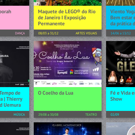
borah
Maquete de LEGO® do Rio
Viento Yoga
de Janeiro I Exposição
Bem estar 
Permanente
da prática 
DANÇA
08/03 a 31/12
ARTES VISUAIS
14/06 a 13/12
a que alcança
LEGO® doa ao Rio de Janeiro a
, a Cia de
maquete feita com 947 mil
1. Boas-vinda
lker
peças A maquete do Rio de
com uma brev
, o
Janeiro feita totalmente em
onde me apre
 uma
LEGO foi construída para
explicarei os
istória e...
homenagear de forma criativa...
de yoga. ● C
acolhedor e r
[+] SAIBA MAIS
[+] SAIBA MAIS
 Tempo de
O Coelho da Lua
Fé e Vida e
a | Thierry
Show
id Uemura
MÚSICA
29/08 a 30/08
TEATRO
02/09
o, o cenário
A peça conta a história de Suki,
Padre Gleuso
Janeiro
um jovem coelho muito
uma noite esp