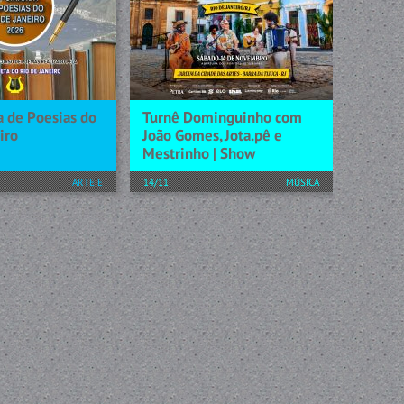
ção. O show
que não se encaixava muito
as participações
bem, o diagnóstico tardio de
Celina Borges,
autismo somente deu nome a
s, Milena e...
esse sentimento. Após uma
séria crise de saúde mental, a...
[+] SAIBA MAIS
a de Poesias do
Turnê Dominguinho com
iro
João Gomes, Jota.pê e
Mestrinho | Show
ARTE E
14/11
MÚSICA
CONHECIMENTO
Após sucesso global, João
Gomes, Jota.pê e Mestrinho
o Dia do Poeta,
anunciam chegada da turnê
de 36 anos da Casa
“Dominguinho” ao Rio de
io de Janeiro,
Janeiro Depois de conquistar o
tas finalistas do
Brasil e alcançar o mundo...
poemas e artistas
ecital com...
[+] SAIBA MAIS