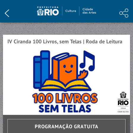
HOME
INSTITUCIONAL
PROGRAMAÇÃO
IV Ciranda 100 Livros, sem Telas | Roda de Leitura
EVENTO ENCERRADO
ARTE E CONHECIMENTO
NOTÍCIAS
MEMÓRIA
VISITE
CONTATO
PROGRAMAÇÃO GRATUITA