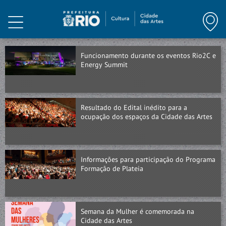
HOME
MAIO DE 2024
INSTITUCIONAL
Funcionamento durante os eventos Rio2C e
PROGRAMAÇÃO
Energy Summit
ABRIL DE 2024
ARTE E CONHECIMENTO
Resultado do Edital inédito para a
NOTÍCIAS
ocupação dos espaços da Cidade das Artes
MARÇO DE 2024
MEMÓRIA
Informações para participação do Programa
VISITE
Formação de Plateia
MARÇO DE 2024
CONTATO
Semana da Mulher é comemorada na
Cidade das Artes