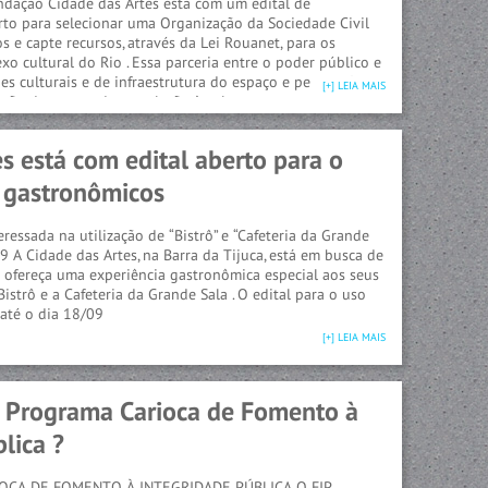
ndação Cidade das Artes está com um edital de
o para selecionar uma Organização da Sociedade Civil
s e capte recursos, através da Lei Rouanet, para os
o cultural do Rio . Essa parceria entre o poder público e
es culturais e de infraestrutura do espaço e permitirá a
[+] LEIA MAIS
ção do acesso da população à cultura
s está com edital aberto para o
 gastronômicos
ressada na utilização de “Bistrô” e “Cafeteria da Grande
09 A Cidade das Artes, na Barra da Tijuca, está em busca de
 ofereça uma experiência gastronômica especial aos seus
Bistrô e a Cafeteria da Grande Sala . O edital para o uso
 até o dia 18/09
[+] LEIA MAIS
 Programa Carioca de Fomento à
lica ?
IOCA DE FOMENTO À INTEGRIDADE PÚBLICA O FIP