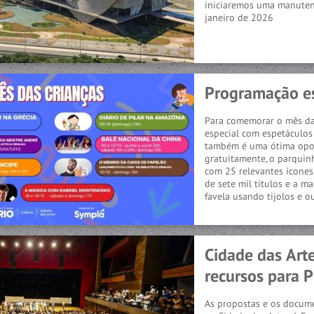
iniciaremos uma manutenç
janeiro de 2026
Programação es
Para comemorar o mês da
especial com espetáculos 
também é uma ótima oport
gratuitamente, o parquin
com 25 relevantes ícones
de sete mil títulos e a 
favela usando tijolos e ou
Cidade das Arte
recursos para P
As propostas e os docume