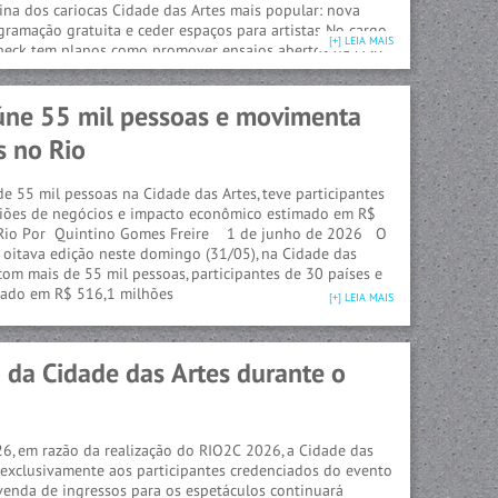
ina dos cariocas Cidade das Artes mais popular: nova
gramação gratuita e ceder espaços para artistas No cargo
[+] LEIA MAIS
rneck tem planos como promover ensaios abertos da OSB
ral ao circuito da ArtRio Reposicionamento . A palavra é a
 e musicista Isabel Werneck para resumir o seu papel como
úne 55 mil pessoas e movimenta
Artes, cargo que assumiu há três meses, substituindo a
 Daniela Santa Cruz
 no Rio
e 55 mil pessoas na Cidade das Artes, teve participantes
uniões de negócios e impacto econômico estimado em R$
o Rio Por Quintino Gomes Freire 1 de junho de 2026 O
oitava edição neste domingo (31/05), na Cidade das
, com mais de 55 mil pessoas, participantes de 30 países e
ado em R$ 516,1 milhões
[+] LEIA MAIS
da Cidade das Artes durante o
26, em razão da realização do RIO2C 2026, a Cidade das
o exclusivamente aos participantes credenciados do evento
 venda de ingressos para os espetáculos continuará